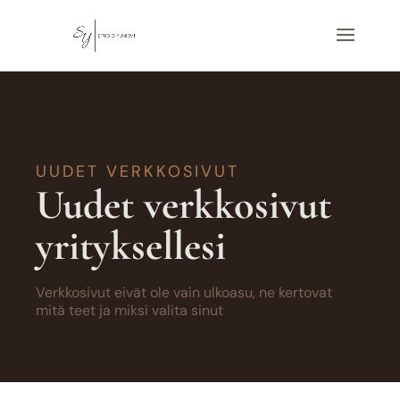
UUDET VERKKOSIVUT
Uudet verkkosivut
yrityksellesi
Verkkosivut eivät ole vain ulkoasu, ne kertovat
mitä teet ja miksi valita sinut